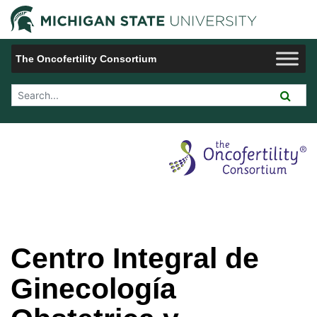
Jump to Navigation
Michigan 
The Oncofertility Consortium
Search Tool
Centro Integral de
Ginecología